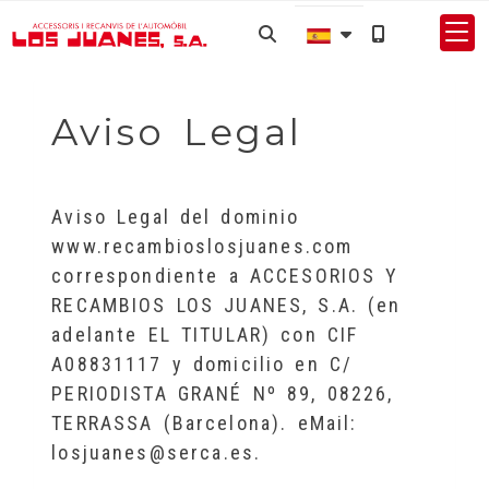
Aviso Legal
Aviso Legal del dominio
www.recambioslosjuanes.com
correspondiente a
ACCESORIOS Y
RECAMBIOS LOS JUANES, S.A.
(en
adelante EL TITULAR) con
CIF
A08831117
y domicilio en
C/
PERIODISTA GRANÉ Nº 89
,
08226
,
TERRASSA
(
Barcelona
). eMail:
losjuanes@serca.es
.