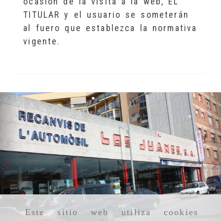
ocasión de la visita a la web, EL
TITULAR y el usuario se someterán
al fuero que establezca la normativa
vigente.
Anterior
S
Este sitio web utiliza cookies