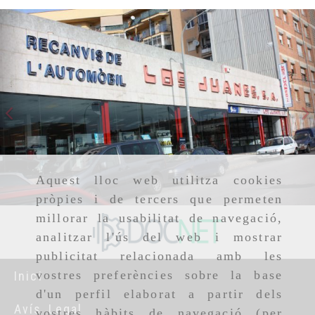
Anterior
S
Aquest lloc web utilitza cookies
pròpies i de tercers que permeten
millorar la usabilitat de navegació,
analitzar l'ús del web i mostrar
publicitat relacionada amb les
vostres preferències sobre la base
Inici
d'un perfil elaborat a partir dels
Avís Legal
vostres hàbits de navegació (per